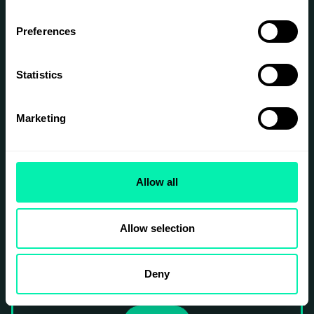
man skapar fullständig visibilitet i sin
infrastruktur, stoppar skadliga rörelser i
nätverket och säkrar organisationens API-
Preferences
ekosystem mot framtidens AI-drivna attacker.
Statistics
Praktisk information:
Var: Elements Stockholm, Jakobsbergsgatan 24
Marketing
När: 27e maj.
08.30: Dörrar öppnar.
09.00: Programmet kör igång.
Allow all
10.00: De som har biljett till Breakit Resilience
Day:
efter frukosten och diskussionerna
promenerar vi gemensamt till Stockholm Space
Allow selection
på Hötorget för att ta del av huvudprogrammet
på Breakits Resilience Summit.Häng med oss
och diskutera hur vi bygger en säkrare och mer
Deny
resilient digital framtid!Varmt välkomna,Akamai
& Epicenter