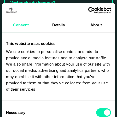
Varför ska du komma?
• Frukost av det bättre slaget: Starta dagen
med en riktigt god frukost och nätverkande i
toppklass.
Consent
Details
About
• Diskussioner med branschkollegor: Dela
erfarenheter kring hur andra navigerar i
säkerhetslandskapet.
This website uses cookies
• Beredskap: Hur väl skyddad är du mot de
We use cookies to personalise content and ads, to
risker som NCSC belyser med sin topp-10 lista?
provide social media features and to analyse our traffic.
We also share information about your use of our site with
• När risken blir verklighet: Är din organisation
our social media, advertising and analytics partners who
genuint förberedd?
may combine it with other information that you’ve
• Gömda AI-hot: Vi belyser riskerna med
provided to them or that they’ve collected from your use
Shadow AI och dolda API:er - hur får man
of their services.
kontroll på det som inte syns?
• Minimera skadan: Hur minskar ni era risker
och begränsar effekterna om en incident
Consent
faktiskt inträffar? Vi kommer att dela med oss
Necessary
av våra gemensamma erfarenheter kring hur
Selection